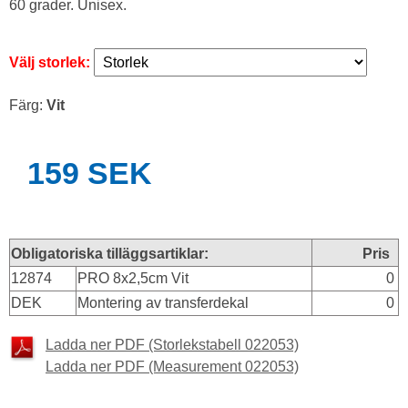
60 grader. Unisex.
Välj storlek:
Färg:
Vit
159 SEK
Obligatoriska tilläggsartiklar:
Pris
12874
PRO 8x2,5cm Vit
0
DEK
Montering av transferdekal
0
Ladda ner PDF (Storlekstabell 022053)
Ladda ner PDF (Measurement 022053)