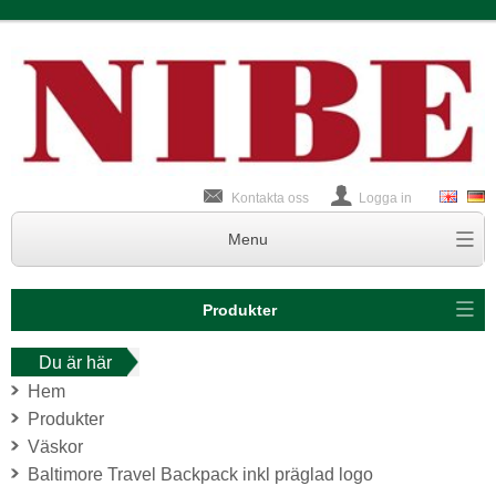
Kontakta oss
Logga in
Produkter
Du är här
Hem
Produkter
Väskor
Baltimore Travel Backpack inkl präglad logo