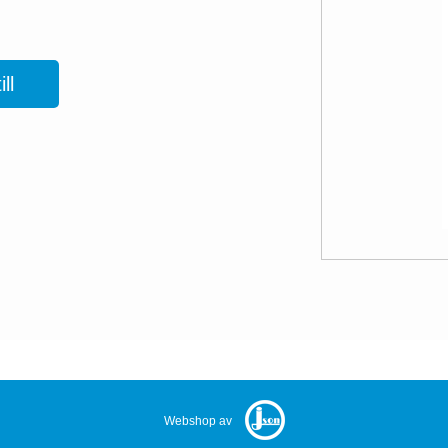
ll
Webshop av