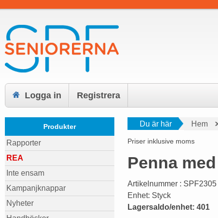
Logga in
Registrera
Du är här
Hem
Produkter
Priser inklusive moms
Rapporter
Penna med 
REA
Inte ensam
Artikelnummer : SPF2305
Kampanjknappar
Enhet: Styck
Nyheter
Lagersaldo/enhet: 401